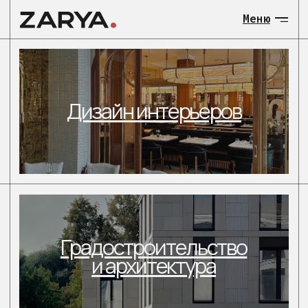
Меню
МЕНЮ:
Дизайн интерьеров
О нас
Общественны
Градостроительство
Загородные 
и архитектура
объекты
Градостроит
и архитекту
Загородные
Контакты
малоэтажные объекты