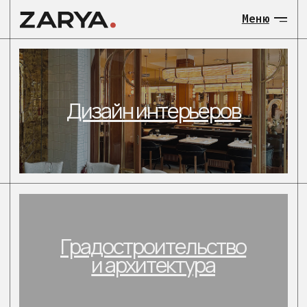
Меню
МЕНЮ:
Дизайн интерьеров
О нас
Общественны
Градостроительство
Загородные 
и архитектура
объекты
Градостроит
и архитекту
Загородные
Контакты
малоэтажные объекты