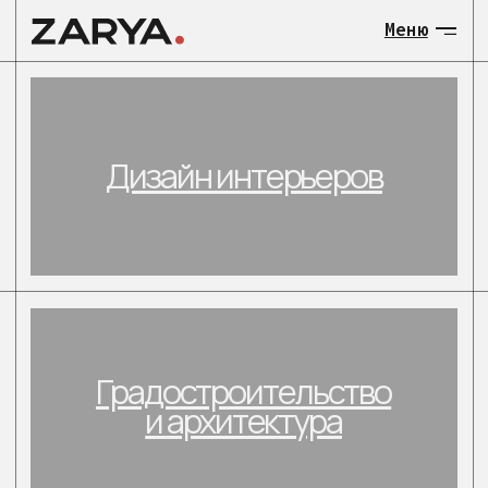
Меню
МЕНЮ:
Дизайн интерьеров
О нас
Общественны
Градостроительство
Загородные 
и архитектура
объекты
Градостроит
и архитекту
Загородные
Контакты
малоэтажные объекты