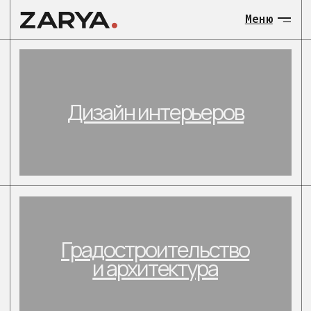
Меню
МЕНЮ:
Дизайн интерьеров
О нас
Общественны
Градостроительство
Загородные 
и архитектура
объекты
Градостроит
и архитекту
Загородные
Контакты
малоэтажные объекты