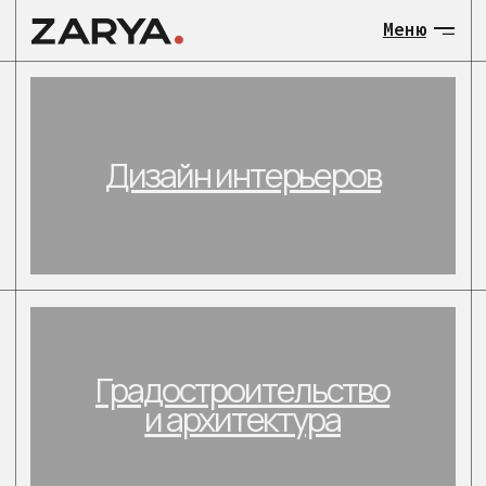
Меню
МЕНЮ:
Дизайн интерьеров
О нас
Общественны
Градостроительство
Загородные 
и архитектура
объекты
Градостроит
и архитекту
Загородные
Контакты
малоэтажные объекты