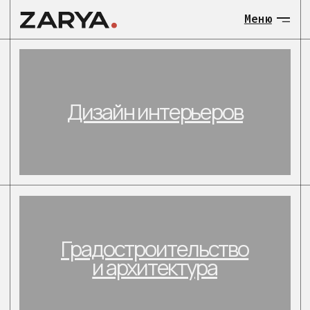
Меню
МЕНЮ:
Дизайн интерьеров
О нас
Общественны
Градостроительство
Загородные 
и архитектура
объекты
Градостроит
и архитекту
Загородные
Контакты
малоэтажные объекты