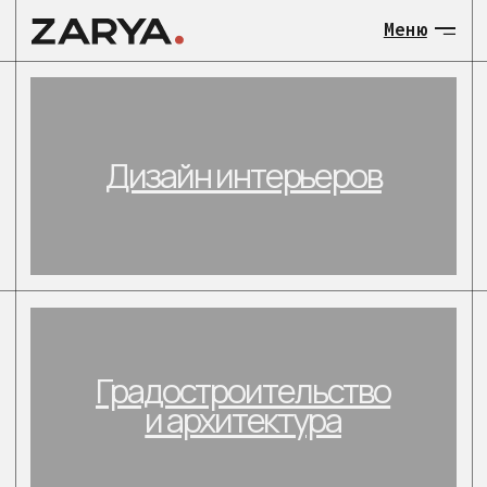
Меню
МЕНЮ:
Дизайн интерьеров
О нас
Общественны
Градостроительство
Загородные 
и архитектура
объекты
Градостроит
и архитекту
Загородные
Контакты
малоэтажные объекты