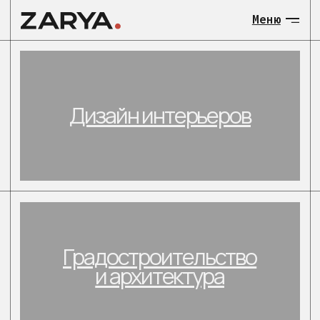
Меню
МЕНЮ:
Дизайн интерьеров
О нас
Общественны
Градостроительство
Загородные 
и архитектура
объекты
Градостроит
и архитекту
Загородные
Контакты
малоэтажные объекты